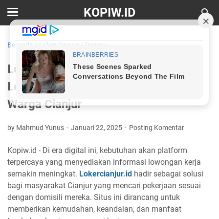
KOPIW.ID
Beranda
/
Loker Cianjur
/
Review
Lokercianjur.id: Sumber Informasi
Lowongan Kerja Terpercaya untuk
Warga Cianjur
by Mahmud Yunus
Januari 22, 2025
Posting Komentar
Kopiw.id - Di era digital ini, kebutuhan akan platform
terpercaya yang menyediakan informasi lowongan kerja
semakin meningkat.
Lokercianjur.id
hadir sebagai solusi
bagi masyarakat Cianjur yang mencari pekerjaan sesuai
dengan domisili mereka. Situs ini dirancang untuk
memberikan kemudahan, keandalan, dan manfaat