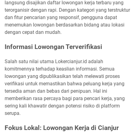
langsung disajikan daftar lowongan kerja terbaru yang
terorganisir dengan rapi. Dengan kategori yang terstruktur
dan fitur pencarian yang responsif, pengguna dapat
menemukan lowongan berdasarkan bidang atau lokasi
dengan cepat dan mudah.
Informasi Lowongan Terverifikasi
Salah satu nilai utama Lokercianjur.id adalah
komitmennya terhadap keaslian informasi. Semua
lowongan yang dipublikasikan telah melewati proses
verifikasi untuk memastikan bahwa peluang kerja yang
tersedia aman dan bebas dari penipuan. Hal ini
memberikan rasa percaya bagi para pencari kerja, yang
sering kali khawatir dengan potensi risiko di platform
serupa.
Fokus Lokal: Lowongan Kerja di Cianjur