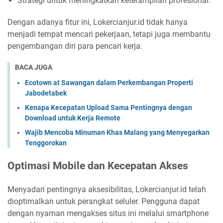
Strategi untuk meningkatkan keterampilan profesional.
Dengan adanya fitur ini, Lokercianjur.id tidak hanya
menjadi tempat mencari pekerjaan, tetapi juga membantu
pengembangan diri para pencari kerja.
BACA JUGA
Ecotown at Sawangan dalam Perkembangan Properti
Jabodetabek
Kenapa Kecepatan Upload Sama Pentingnya dengan
Download untuk Kerja Remote
Wajib Mencoba Minuman Khas Malang yang Menyegarkan
Tenggorokan
Optimasi Mobile dan Kecepatan Akses
Menyadari pentingnya aksesibilitas, Lokercianjur.id telah
dioptimalkan untuk perangkat seluler. Pengguna dapat
dengan nyaman mengakses situs ini melalui smartphone