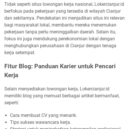
Tidak seperti situs lowongan kerja nasional, Lokercianjur.id
berfokus pada pekerjaan yang tersedia di wilayah Cianjur
dan sekitarnya. Pendekatan ini menjadikan situs ini relevan
bagi masyarakat lokal, membantu mereka menemukan
pekerjaan tanpa perlu meninggalkan daerah. Selain itu,
fokus ini juga mendukung perekonomian lokal dengan
menghubungkan perusahaan di Cianjur dengan tenaga
kerja setempat.
Fitur Blog: Panduan Karier untuk Pencari
Kerja
Selain menyediakan lowongan kerja, Lokercianjur.id
memiliki blog yang memuat berbagai artikel bermanfaat,
seperti:
Cara membuat CV yang menarik.
Tips sukses wawancara kerja.