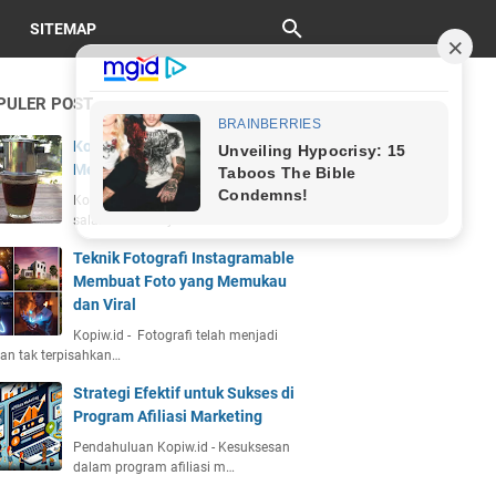
SITEMAP
PULER POST
Kopi Vietnam Drip: Sejarah, Cara
Membuat, dan Cita Rasa Unik
Kopiw.id - Kopi Vietnam drip adalah
salah satu kekayaan bu…
Teknik Fotografi Instagramable
Membuat Foto yang Memukau
dan Viral
Kopiw.id - Fotografi telah menjadi
an tak terpisahkan…
Strategi Efektif untuk Sukses di
Program Afiliasi Marketing
Pendahuluan Kopiw.id - Kesuksesan
dalam program afiliasi m…