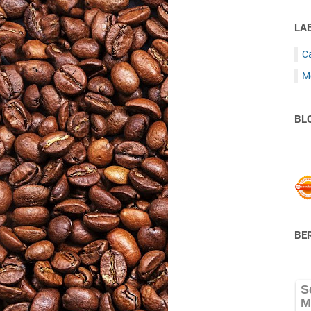
LA
C
M
BL
BER