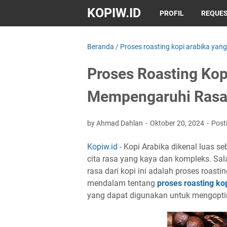
KOPIW.ID
PROFIL
REQUES
Beranda
/
Proses roasting kopi arabika ya
Proses Roasting Kop
Mempengaruhi Ras
by Ahmad Dahlan
Oktober 20, 2024
Post
Kopiw.id
- Kopi Arabika dikenal luas se
cita rasa yang kaya dan kompleks. Sal
rasa dari kopi ini adalah proses roasti
mendalam tentang
proses roasting k
yang dapat digunakan untuk mengoptim