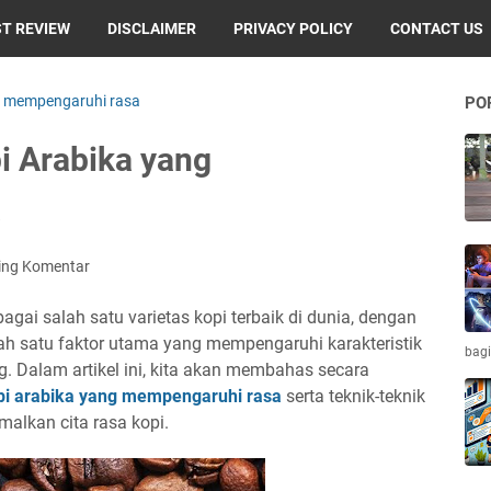
T REVIEW
DISCLAIMER
PRIVACY POLICY
CONTACT US
ng mempengaruhi rasa
PO
i Arabika yang
a
ing Komentar
bagai salah satu varietas kopi terbaik di dunia, dengan
ah satu faktor utama yang mempengaruhi karakteristik
bagi
ng. Dalam artikel ini, kita akan membahas secara
opi arabika yang mempengaruhi rasa
serta teknik-teknik
alkan cita rasa kopi.