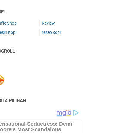
BEL
affe Shop
Review
esin Kopi
resep kopi
OGROLL
ITA PILIHAN