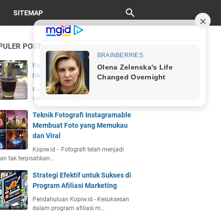
SITEMAP
PULER POST
Kopi Vietnam Drip: Sejarah, Cara
Membuat, dan Cita Rasa Unik
Kopiw.id - Kopi Vietnam drip adalah
salah satu kekayaan bu…
Teknik Fotografi Instagramable
Membuat Foto yang Memukau
dan Viral
Kopiw.id - Fotografi telah menjadi
an tak terpisahkan…
Strategi Efektif untuk Sukses di
Program Afiliasi Marketing
Pendahuluan Kopiw.id - Kesuksesan
dalam program afiliasi m…