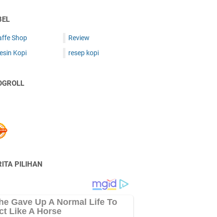
BEL
affe Shop
Review
esin Kopi
resep kopi
OGROLL
ITA PILIHAN