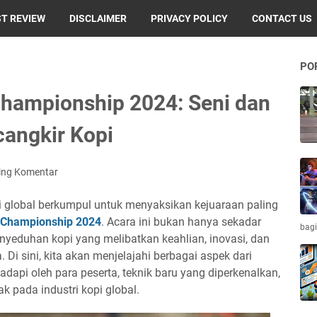
T REVIEW
DISCLAIMER
PRIVACY POLICY
CONTACT US
PO
Championship 2024: Seni dan
cangkir Kopi
ing Komentar
i global berkumpul untuk menyaksikan kejuaraan paling
a Championship 2024
. Acara ini bukan hanya sekadar
bagi
enyeduhan kopi yang melibatkan keahlian, inovasi, dan
. Di sini, kita akan menjelajahi berbagai aspek dari
adapi oleh para peserta, teknik baru yang diperkenalkan,
 pada industri kopi global.