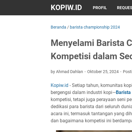
KOPIW.ID
PROFIL
REQUES
Beranda
/
barista championship 2024
Menyelami Barista 
Kompetisi dalam Se
by Ahmad Dahlan
Oktober 25, 2024
Post
Kopiw.id
- Setiap tahun, komunitas kop
bergengsi dalam industri kopi—
Barist
kompetisi, tetapi juga perayaan seni p
dedikasi para barista dari seluruh dunia
acara ini, termasuk tantangan yang dih
dan bagaimana kompetisi ini berdampak