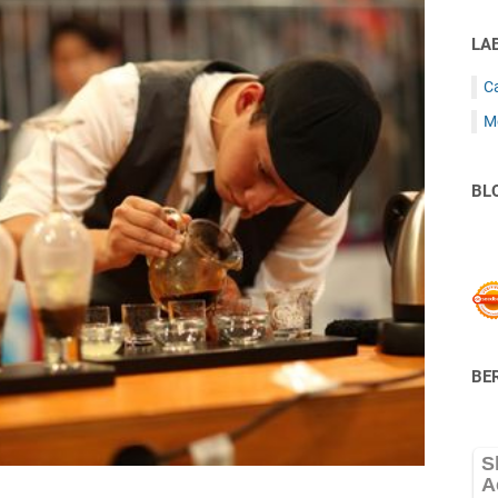
LA
C
M
BL
BER