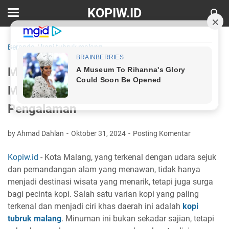
KOPIW.ID
Beranda
/
kopi tubruk malang
Mengungkap Keajaiban Kopi Tubruk
Malang: Resep, Tradisi, dan
Pengalaman
by Ahmad Dahlan
Oktober 31, 2024
Posting Komentar
Kopiw.id
- Kota Malang, yang terkenal dengan udara sejuk
dan pemandangan alam yang menawan, tidak hanya
menjadi destinasi wisata yang menarik, tetapi juga surga
bagi pecinta kopi. Salah satu varian kopi yang paling
terkenal dan menjadi ciri khas daerah ini adalah
kopi
tubruk malang
. Minuman ini bukan sekadar sajian, tetapi