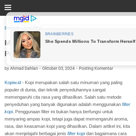
Beranda
/
kopi filter
Mengenal Jenis-Jenis Filter Kopi untuk
Penyajian yang Sempurna
by Ahmad Dahlan
Oktober 03, 2024
Posting Komentar
Kopiw.id
- Kopi merupakan salah satu minuman yang paling
populer di dunia, dan teknik penyeduhannya sangat
memengaruhi cita rasa yang dihasilkan. Salah satu metode
penyeduhan yang banyak digunakan adalah menggunakan
filter
kopi
. Penggunaan filter ini bukan hanya berfungsi untuk
menyaring ampas kopi, tetapi juga dapat memengaruhi aroma,
rasa, dan keasaman kopi yang dihasilkan. Dalam artikel ini, kita
akan menjelajahi berbagai jenis
filter kopi
dan bagaimana cara