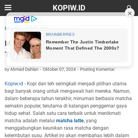
KOPIW.ID
Beranda
/
matcha latte
Matcha Latte: Manfaat, Resep, dan
Tips Menikmati
by Ahmad Dahlan
Oktober 07, 2024
Posting Komentar
Kopiw.id
- Kopi dan teh seringkali menjadi pilihan utama
bagi banyak orang untuk mengawali hari mereka. Namun,
dalam beberapa tahun terakhir, minuman berbasis matcha
semakin populer, terutama di kalangan penggemar gaya
hidup sehat. Salah satu cara terbaik untuk menikmati
matcha adalah melalui
matcha latte
, yang
menggabungkan keunikan rasa matcha dengan
kelembutan susu. Artikel ini akan membahas lebih dalam