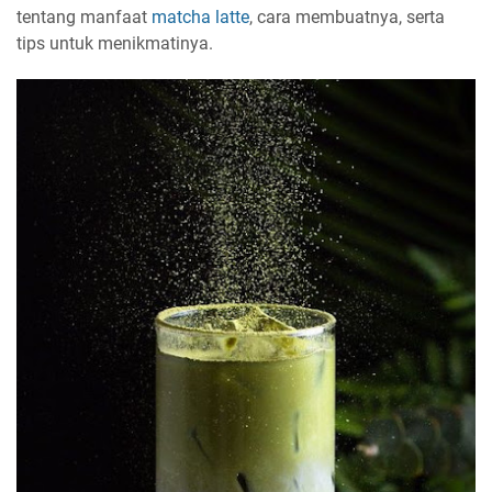
tentang manfaat
matcha latte
, cara membuatnya, serta
tips untuk menikmatinya.