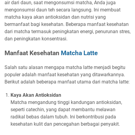
air dari daun, saat mengonsumsi matcha, Anda juga
mengonsumsi daun teh secara langsung. Ini membuat
matcha kaya akan antioksidan dan nutrisi yang
bermanfaat bagi kesehatan. Beberapa manfaat kesehatan
dari matcha termasuk peningkatan energi, penurunan stres,
dan peningkatan konsentrasi.
Manfaat Kesehatan
Matcha Latte
Salah satu alasan mengapa matcha latte menjadi begitu
populer adalah manfaat kesehatan yang ditawarkannya.
Berikut adalah beberapa manfaat utama dari matcha latte:
Kaya Akan Antioksidan
Matcha mengandung tinggi kandungan antioksidan,
seperti catechin, yang dapat membantu melawan
radikal bebas dalam tubuh. Ini berkontribusi pada
kesehatan kulit dan pencegahan berbagai penyakit.