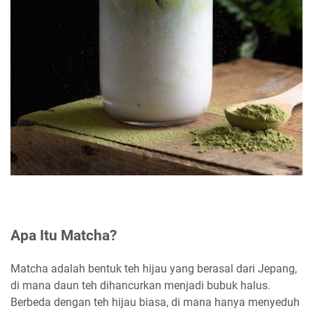
Apa Itu Matcha?
Matcha adalah bentuk teh hijau yang berasal dari Jepang,
di mana daun teh dihancurkan menjadi bubuk halus.
Berbeda dengan teh hijau biasa, di mana hanya menyeduh