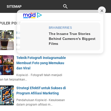
SITEMAP
PULER POST
Kopi Vietnam Drip: Sejarah, Cara
Membuat, dan Cita Rasa Unik
Kopiw.id - Kopi Vietnam drip adalah
salah satu kekayaan bu…
Teknik Fotografi Instagramable
Membuat Foto yang Memukau
dan Viral
Kopiw.id - Fotografi telah menjadi
an tak terpisahkan…
Strategi Efektif untuk Sukses di
Program Afiliasi Marketing
Pendahuluan Kopiw.id - Kesuksesan
dalam program afiliasi m…