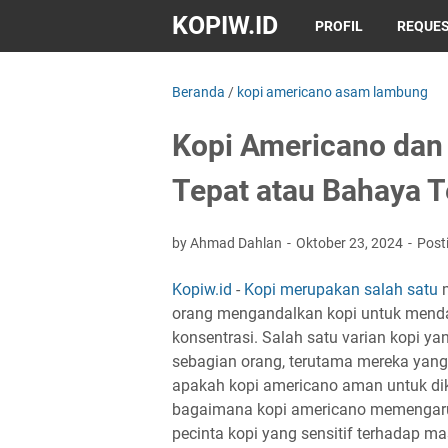
KOPIW.ID
PROFIL
REQUES
Beranda
/
kopi americano asam lambung
Kopi Americano dan
Tepat atau Bahaya 
by Ahmad Dahlan
Oktober 23, 2024
Post
Kopiw.id
-
Kopi merupakan salah satu
m
orang mengandalkan kopi untuk mend
konsentrasi. Salah satu varian kopi y
sebagian orang, terutama mereka yan
apakah kopi americano aman untuk dik
bagaimana kopi americano memengar
pecinta kopi yang sensitif terhadap m