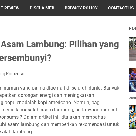
T REVIEW
DISCLAIMER
PRIVACY POLICY
CONTACT US
PO
 Asam Lambung: Pilihan yang
Tersembunyi?
ing Komentar
inuman yang paling digemari di seluruh dunia. Banyak
apatkan dorongan energi dan meningkatkan
bagi
ang populer adalah kopi americano. Namun, bagi
g memiliki masalah asam lambung, pertanyaan muncul:
onsumsi? Dalam artikel ini, kita akan membahas
uhi asam lambung dan memberikan rekomendasi untuk
asalah lambung.