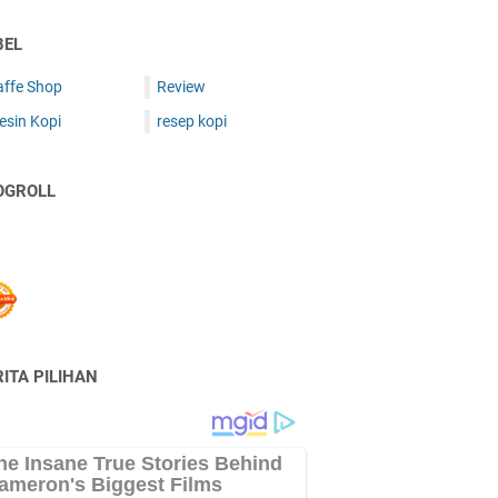
BEL
affe Shop
Review
esin Kopi
resep kopi
OGROLL
ITA PILIHAN