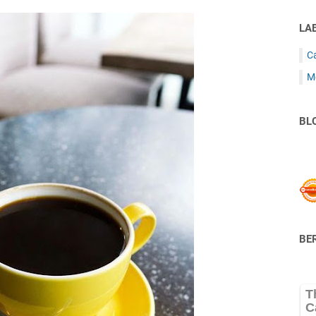
LA
C
M
BL
BER