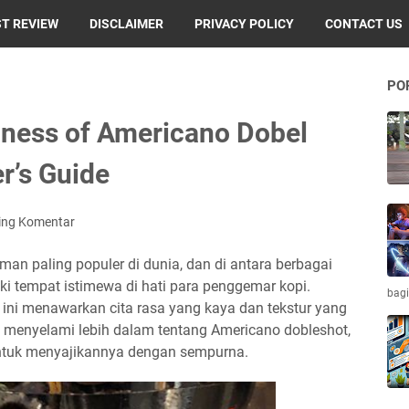
T REVIEW
DISCLAIMER
PRIVACY POLICY
CONTACT US
PO
hness of Americano Dobel
r’s Guide
ing Komentar
man paling populer di dunia, dan di antara berbagai
ki tempat istimewa di hati para penggemar kopi.
bagi
 ini menawarkan cita rasa yang kaya dan tekstur yang
a menyelami lebih dalam tentang Americano dobleshot,
untuk menyajikannya dengan sempurna.