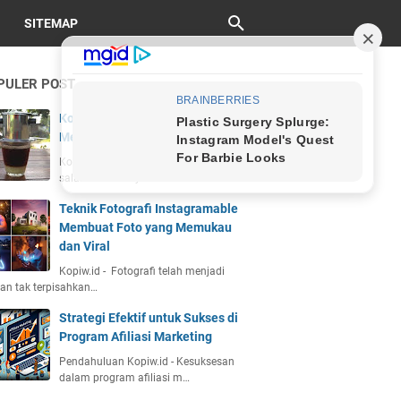
SITEMAP
PULER POST
Kopi Vietnam Drip: Sejarah, Cara
Membuat, dan Cita Rasa Unik
Kopiw.id - Kopi Vietnam drip adalah
salah satu kekayaan bu…
Teknik Fotografi Instagramable
Membuat Foto yang Memukau
dan Viral
Kopiw.id - Fotografi telah menjadi
an tak terpisahkan…
Strategi Efektif untuk Sukses di
Program Afiliasi Marketing
Pendahuluan Kopiw.id - Kesuksesan
dalam program afiliasi m…