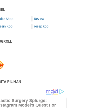
BEL
affe Shop
Review
esin Kopi
resep kopi
OGROLL
ITA PILIHAN