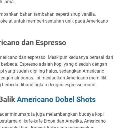
h lama.
mbahkan bahan tambahan seperti sirup vanilla,
cokelat untuk memberi sentuhan unik pada Americano
icano dan Espresso
mericano dan espresso. Meskipun keduanya berasal dari
a berbeda. Espresso adalah kopi yang diseduh dengan
opi yang sudah digiling halus, sedangkan Americano
engan air panas. Ini menjadikan Americano memiliki
ng berbeda dibandingkan dengan espresso murni.
Balik
Americano Dobel Shots
kadar minuman; ia juga melambangkan budaya kopi
 terutama di kafe-kafe Eropa dan Amerika, Americano
ntuk memulai hari. Banyak kafe yang menawarkan