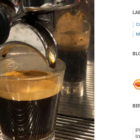
LA
C
M
BL
BER