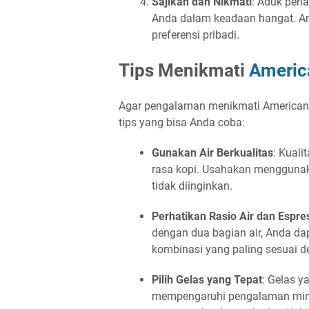
Sajikan dan Nikmati
: Aduk perl
Anda dalam keadaan hangat. A
preferensi pribadi.
Tips Menikmati
Americ
Agar pengalaman menikmati Americano
tips yang bisa Anda coba:
Gunakan Air Berkualitas
: Kual
rasa kopi. Usahakan menggunaka
tidak diinginkan.
Perhatikan Rasio Air dan Espre
dengan dua bagian air, Anda da
kombinasi yang paling sesuai d
Pilih Gelas yang Tepat
: Gelas 
mempengaruhi pengalaman minu