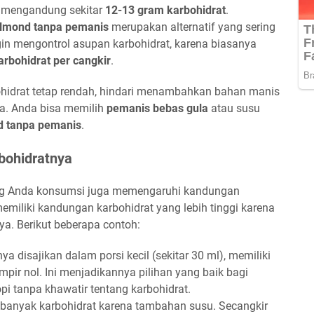
) mengandung sekitar
12-13 gram karbohidrat
.
almond tanpa pemanis
merupakan alternatif yang sering
in mengontrol asupan karbohidrat, karena biasanya
arbohidrat per cangkir
.
ohidrat tetap rendah, hindari menambahkan bahan manis
da. Anda bisa memilih
pemanis bebas gula
atau susu
d tanpa pemanis
.
bohidratnya
ang Anda konsumsi juga memengaruhi kandungan
miliki kandungan karbohidrat yang lebih tinggi karena
a. Berikut beberapa contoh:
ya disajikan dalam porsi kecil (sekitar 30 ml), memiliki
pir nol. Ini menjadikannya pilihan yang baik bagi
i tanpa khawatir tentang karbohidrat.
 banyak karbohidrat karena tambahan susu. Secangkir