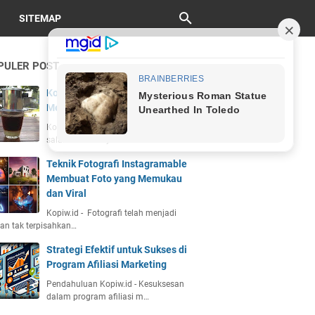
SITEMAP
PULER POST
Kopi Vietnam Drip: Sejarah, Cara
Membuat, dan Cita Rasa Unik
Kopiw.id - Kopi Vietnam drip adalah
salah satu kekayaan bu…
Teknik Fotografi Instagramable
Membuat Foto yang Memukau
dan Viral
Kopiw.id - Fotografi telah menjadi
an tak terpisahkan…
Strategi Efektif untuk Sukses di
Program Afiliasi Marketing
Pendahuluan Kopiw.id - Kesuksesan
dalam program afiliasi m…