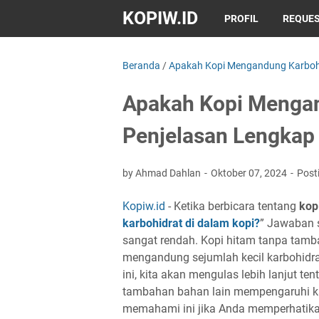
KOPIW.ID
PROFIL
REQUES
Beranda
/
Apakah Kopi Mengandung Karboh
Apakah Kopi Mengan
Penjelasan Lengkap
by Ahmad Dahlan
Oktober 07, 2024
Post
Kopiw.id
- Ketika berbicara tentang
kop
karbohidrat di dalam kopi?
” Jawaban 
sangat rendah. Kopi hitam tanpa tamb
mengandung sejumlah kecil karbohidrat,
ini, kita akan mengulas lebih lanjut 
tambahan bahan lain mempengaruhi ka
memahami ini jika Anda memperhatika