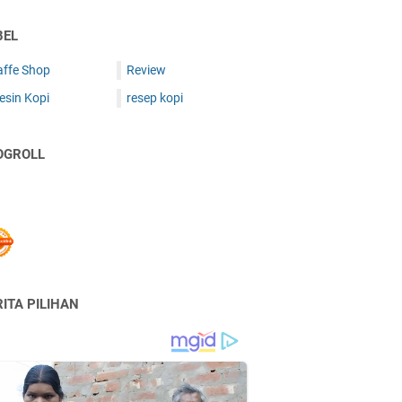
BEL
affe Shop
Review
esin Kopi
resep kopi
OGROLL
ITA PILIHAN