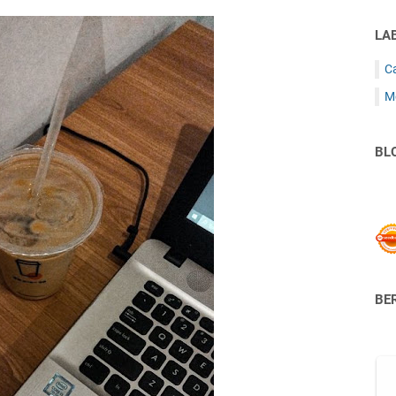
LA
C
M
BL
BER