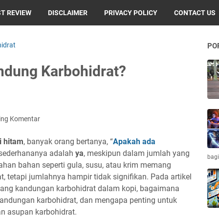
T REVIEW
DISCLAIMER
PRIVACY POLICY
CONTACT US
idrat
PO
dung Karbohidrat?
ing Komentar
i hitam
, banyak orang bertanya, “
Apakah ada
sederhananya adalah
ya
, meskipun dalam jumlah yang
bagi
ahan bahan seperti gula, susu, atau krim memang
 tetapi jumlahnya hampir tidak signifikan. Pada artikel
tentang kandungan karbohidrat dalam kopi, bagaimana
ndungan karbohidrat, dan mengapa penting untuk
n asupan karbohidrat.