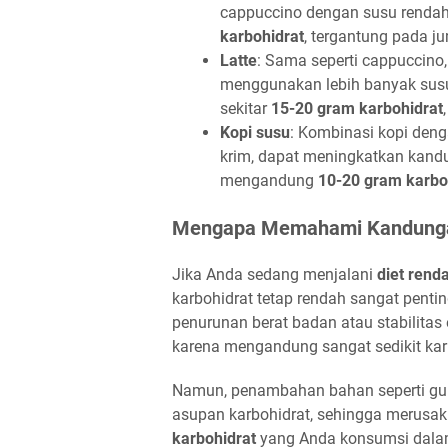
cappuccino dengan susu renda
karbohidrat
, tergantung pada j
Latte
: Sama seperti cappuccino
menggunakan lebih banyak susu
sekitar
15-20 gram karbohidrat
Kopi susu
: Kombinasi kopi den
krim, dapat meningkatkan kandu
mengandung
10-20 gram karbo
Mengapa Memahami Kandungan
Jika Anda sedang menjalani
diet rend
karbohidrat tetap rendah sangat pentin
penurunan berat badan atau stabilitas 
karena mengandung sangat sedikit kar
Namun, penambahan bahan seperti gula
asupan karbohidrat, sehingga merusa
karbohidrat
yang Anda konsumsi dalam 