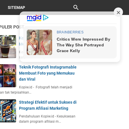
SITEMAP
PULER POST
Kopi Vietnam Drip: Sejarah, Cara
Membuat, dan Cita Rasa Unik
Kopiw.id - Kopi Vietnam drip adalah
salah satu kekayaan bu…
Teknik Fotografi Instagramable
Membuat Foto yang Memukau
dan Viral
Kopiw.id - Fotografi telah menjadi
an tak terpisahkan…
Strategi Efektif untuk Sukses di
Program Afiliasi Marketing
Pendahuluan Kopiw.id - Kesuksesan
dalam program afiliasi m…