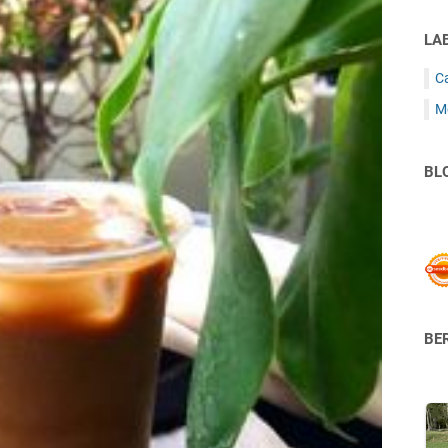
LA
C
M
BL
BER