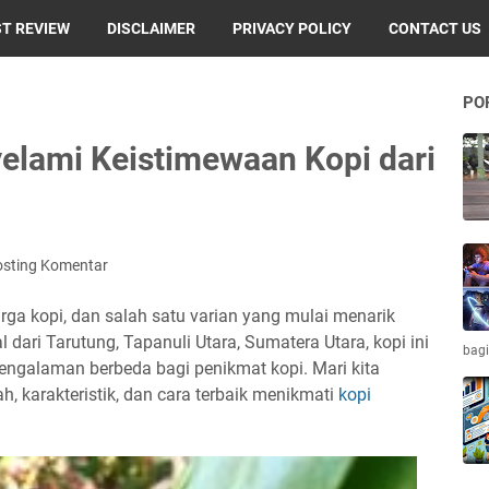
T REVIEW
DISCLAIMER
PRIVACY POLICY
CONTACT US
PO
elami Keistimewaan Kopi dari
osting Komentar
urga kopi, dan salah satu varian yang mulai menarik
al dari Tarutung, Tapanuli Utara, Sumatera Utara, kopi ini
bagi
engalaman berbeda bagi penikmat kopi. Mari kita
h, karakteristik, dan cara terbaik menikmati
kopi