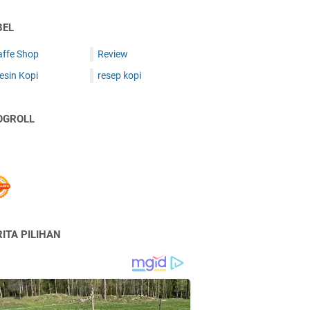
BEL
affe Shop
Review
esin Kopi
resep kopi
OGROLL
ITA PILIHAN