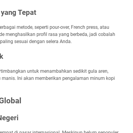
 yang Tepat
bagai metode, seperti pour-over, French press, atau
de menghasilkan profil rasa yang berbeda, jadi cobalah
aling sesuai dengan selera Anda.
k
rtimbangkan untuk menambahkan sedikit gula aren,
yu manis. Ini akan memberikan pengalaman minum kopi
Global
Negeri
mpat di pasar internasional. Meskipun belum sepopuler