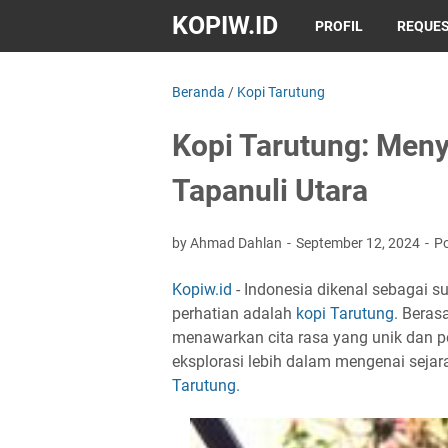
KOPIW.ID
PROFIL
REQUES
Beranda
/
Kopi Tarutung
Kopi Tarutung: Meny
Tapanuli Utara
by Ahmad Dahlan
September 12, 2024
P
Kopiw.id
- Indonesia dikenal sebagai s
perhatian adalah
kopi Tarutung
. Beras
menawarkan cita rasa yang unik dan p
eksplorasi lebih dalam mengenai sejara
Tarutung.