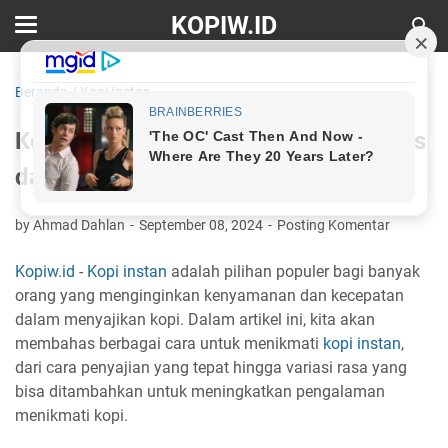
KOPIW.ID
Beranda
/
Kopi Instan
Kopi Instan: Kenyamanan dan Kualitas
dalam Secangkir
by Ahmad Dahlan
September 08, 2024
Posting Komentar
Kopiw.id
-
Kopi instan
adalah pilihan populer bagi banyak
orang yang menginginkan kenyamanan dan kecepatan
dalam menyajikan kopi. Dalam artikel ini, kita akan
membahas berbagai cara untuk menikmati
kopi instan
,
dari cara penyajian yang tepat hingga variasi rasa yang
bisa ditambahkan untuk meningkatkan pengalaman
menikmati kopi.