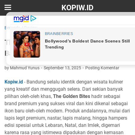
KOPIW.ID
Beranda
/
Review
The Golden Bites: Oleh-Oleh Premium
Bandung yang Jadi Favorit Wisatawan
by Mahmud Yunus
September 13, 2025
Posting Komentar
Kopiw.id
- Bandung selalu identik dengan wisata kuliner
yang kreatif dan menggugah selera. Dari sekian banyak
pilihan oleh-oleh khas,
The Golden Bites
hadir sebagai
brand premium yang sukses viral dan kini dikenal sebagai
ikon baru oleh-oleh modern. Produk andalannya, mulai dari
lapis legit premium, nastar, lapis malang, hingga hampers
edisi spesial untuk Lebaran, Natal, dan Imlek, digemari
karena rasa yang istimewa dipadukan dengan kemasan