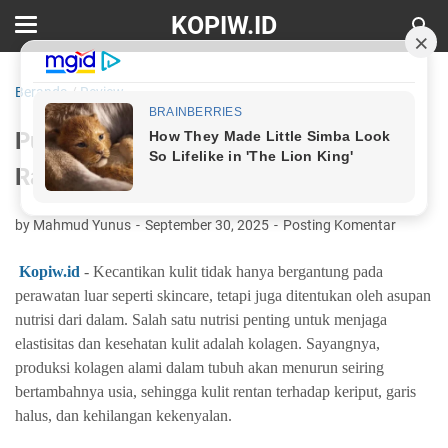
KOPIW.ID
Beranda
/
Review
Purityfic Beauty Collagen Complex,
Rahasia Kulit Sehat dan Awet Muda
by Mahmud Yunus
September 30, 2025
Posting Komentar
Kopiw.id
- Kecantikan kulit tidak hanya bergantung pada
perawatan luar seperti skincare, tetapi juga ditentukan oleh asupan
nutrisi dari dalam. Salah satu nutrisi penting untuk menjaga
elastisitas dan kesehatan kulit adalah kolagen. Sayangnya,
produksi kolagen alami dalam tubuh akan menurun seiring
bertambahnya usia, sehingga kulit rentan terhadap keriput, garis
halus, dan kehilangan kekenyalan.