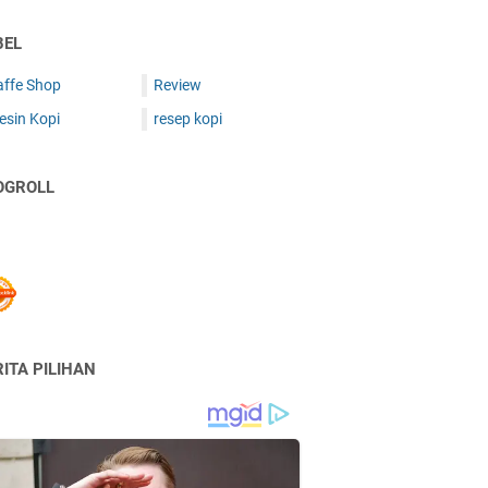
BEL
affe Shop
Review
esin Kopi
resep kopi
OGROLL
ITA PILIHAN