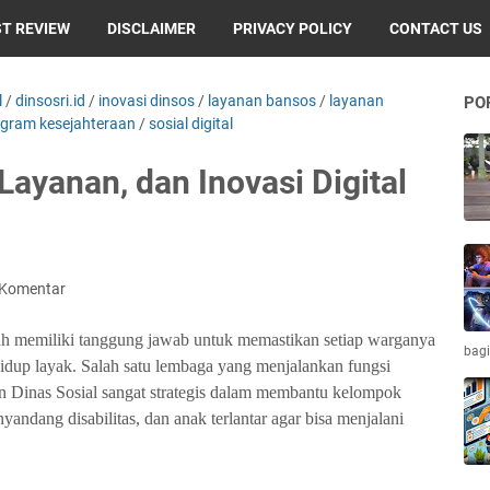
T REVIEW
DISCLAIMER
PRIVACY POLICY
CONTACT US
l
/
dinsosri.id
/
inovasi dinsos
/
layanan bansos
/
layanan
PO
gram kesejahteraan
/
sosial digital
 Layanan, dan Inovasi Digital
 Komentar
h memiliki tanggung jawab untuk memastikan setiap warganya
bagi
idup layak. Salah satu lembaga yang menjalankan fungsi
n Dinas Sosial sangat strategis dalam membantu kelompok
nyandang disabilitas, dan anak terlantar agar bisa menjalani