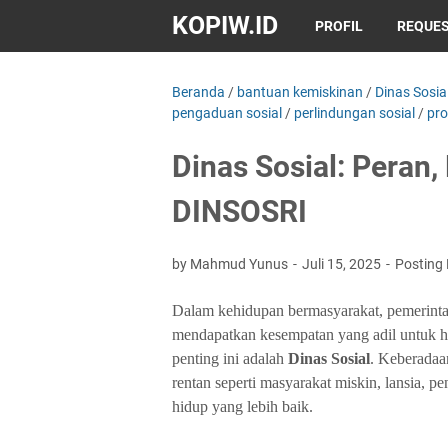
KOPIW.ID
PROFIL
REQUES
Beranda
/
bantuan kemiskinan
/
Dinas Sosia
pengaduan sosial
/
perlindungan sosial
/
pro
Dinas Sosial: Peran,
DINSOSRI
by Mahmud Yunus
Juli 15, 2025
Posting
Dalam kehidupan bermasyarakat, pemerinta
mendapatkan kesempatan yang adil untuk h
penting ini adalah
Dinas Sosial
. Keberadaa
rentan seperti masyarakat miskin, lansia, pe
hidup yang lebih baik.