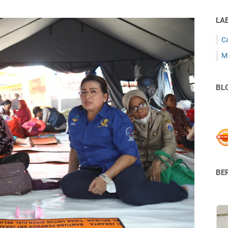
LA
C
M
BL
BER