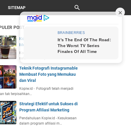
SITEMAP
PULER POST
Kopi Vietnam Drip: Sejarah, Cara
Membuat, dan Cita Rasa Unik
Kopiw.id - Kopi Vietnam drip adalah
salah satu kekayaan bu…
Teknik Fotografi Instagramable
Membuat Foto yang Memukau
dan Viral
Kopiw.id - Fotografi telah menjadi
an tak terpisahkan…
Strategi Efektif untuk Sukses di
Program Afiliasi Marketing
Pendahuluan Kopiw.id - Kesuksesan
dalam program afiliasi m…