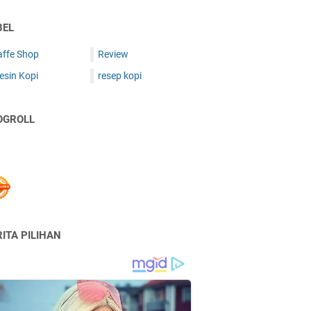
BEL
affe Shop
Review
esin Kopi
resep kopi
OGROLL
ITA PILIHAN