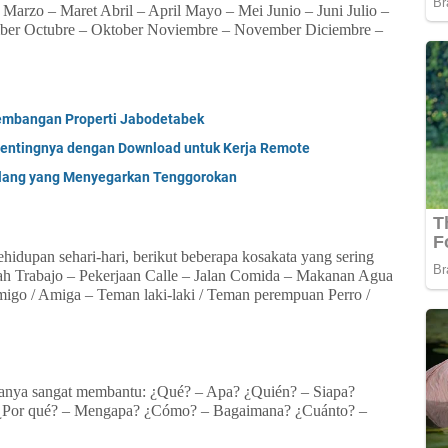
 Marzo – Maret Abril – April Mayo – Mei Junio – Juni Julio –
ember Octubre – Oktober Noviembre – November Diciembre –
embangan Properti Jabodetabek
entingnya dengan Download untuk Kerja Remote
lang yang Menyegarkan Tenggorokan
upan sehari-hari, berikut beberapa kosakata yang sering
h Trabajo – Pekerjaan Calle – Jalan Comida – Makanan Agua
igo / Amiga – Teman laki-laki / Teman perempuan Perro /
tanya sangat membantu: ¿Qué? – Apa? ¿Quién? – Siapa?
¿Por qué? – Mengapa? ¿Cómo? – Bagaimana? ¿Cuánto? –