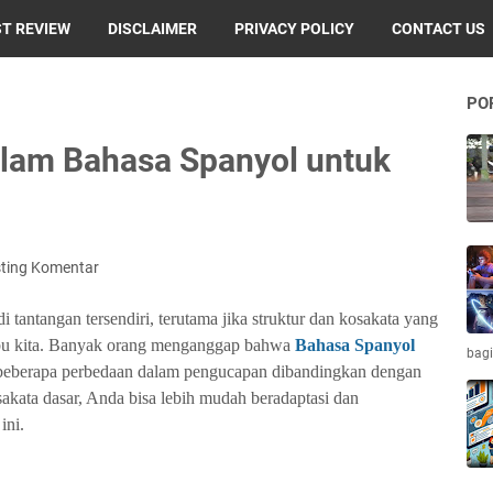
T REVIEW
DISCLAIMER
PRIVACY POLICY
CONTACT US
PO
alam Bahasa Spanyol untuk
ting Komentar
i tantangan tersendiri
, terutama jika struktur dan kosakata yang
ibu kita. Banyak orang menganggap bahwa
Bahasa Spanyol
bagi
 beberapa perbedaan dalam pengucapan dibandingkan dengan
kata dasar, Anda bisa lebih mudah beradaptasi dan
ini.