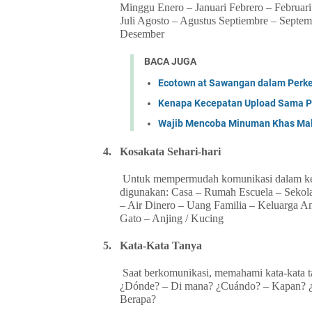
Minggu Enero – Januari Febrero – Februari
Juli Agosto – Agustus Septiembre – Sept
Desember
BACA JUGA
Ecotown at Sawangan dalam Perk
Kenapa Kecepatan Upload Sama P
Wajib Mencoba Minuman Khas Ma
4.
Kosakata Sehari-hari
Untuk mempermudah komunikasi dalam kehid
digunakan: Casa – Rumah Escuela – Sekola
– Air Dinero – Uang Familia – Keluarga Am
Gato – Anjing / Kucing
5.
Kata-Kata Tanya
Saat berkomunikasi, memahami kata-kata 
¿Dónde? – Di mana? ¿Cuándo? – Kapan? 
Berapa?