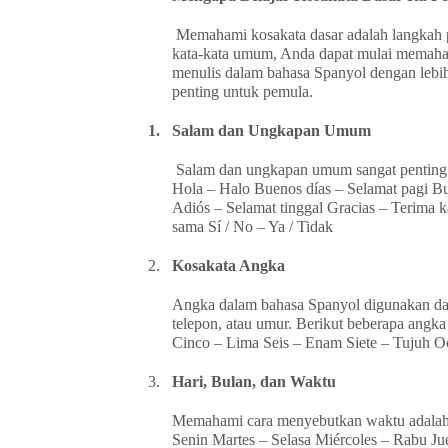
Memahami kosakata dasar adalah langkah
kata-kata umum, Anda dapat mulai memaham
menulis dalam bahasa Spanyol dengan lebih 
penting untuk pemula.
1.
Salam dan Ungkapan Umum
Salam dan ungkapan umum sangat penting da
Hola – Halo Buenos días – Selamat pagi B
Adiós – Selamat tinggal Gracias – Terima 
sama Sí / No – Ya / Tidak
2.
Kosakata Angka
Angka dalam bahasa Spanyol digunakan dal
telepon, atau umur. Berikut beberapa angk
Cinco – Lima Seis – Enam Siete – Tujuh 
3.
Hari, Bulan, dan Waktu
Memahami cara menyebutkan waktu adalah 
Senin Martes – Selasa Miércoles – Rabu J