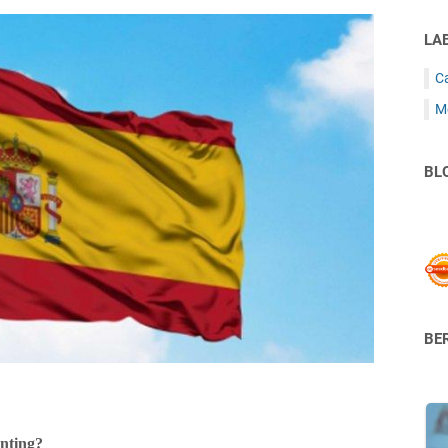
LA
C
M
BL
BER
nting?