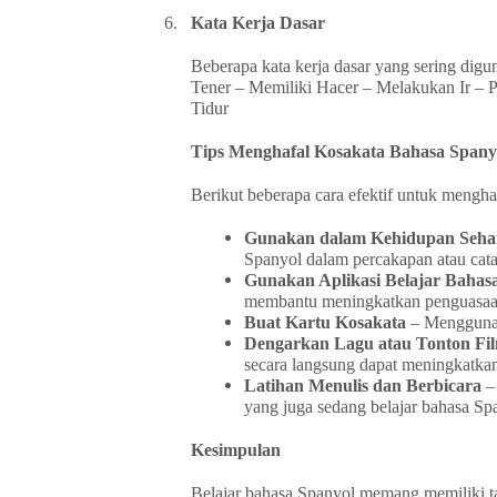
6.
Kata Kerja Dasar
Beberapa kata kerja dasar yang sering dig
Tener – Memiliki Hacer – Melakukan Ir –
Tidur
Tips Menghafal Kosakata Bahasa Spany
Berikut beberapa cara efektif untuk mengh
Gunakan dalam Kehidupan Sehar
Spanyol dalam percakapan atau cata
Gunakan Aplikasi Belajar Bahas
membantu meningkatkan penguasaan 
Buat Kartu Kosakata
– Menggunak
Dengarkan Lagu atau Tonton Fi
secara langsung dapat meningkatk
Latihan Menulis dan Berbicara
– 
yang juga sedang belajar bahasa Sp
Kesimpulan
Belajar bahasa Spanyol memang memiliki ta