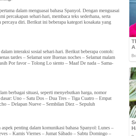
 pertama dalam menguasai bahasa Spanyol. Dengan menguasai
i percakapan sehari-hari, membaca teks sederhana, serta
percaya diri. Berikut ini beberapa kategori kosakata yang
lam interaksi sosial sehari-hari. Berikut beberapa contoh:
uenas tardes – Selamat sore Buenas noches – Selamat malam
kasih Por favor – Tolong Lo siento – Maaf De nada – Sama-
am berbagai situasi, seperti menyebutkan harga, nomor
a dasar: Uno – Satu Dos – Dua Tres – Tiga Cuatro – Empat
Ocho – Delapan Nueve – Sembilan Diez – Sepuluh
aspek penting dalam komunikasi bahasa Spanyol: Lunes –
ueves – Kamis Viernes – Jumat Sábado – Sabtu Domingo –