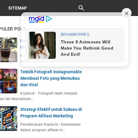
SITEMAP
PULER POST
Kopi Vietnam Drip: Sejarah, Cara
Membuat, dan Cita Rasa Unik
Kopiw.id - Kopi Vietnam drip adalah
salah satu kekayaan bu…
Teknik Fotografi Instagramable
Membuat Foto yang Memukau
dan Viral
Kopiw.id - Fotografi telah menjadi
an tak terpisahkan…
Strategi Efektif untuk Sukses di
Program Afiliasi Marketing
Pendahuluan Kopiw.id - Kesuksesan
dalam program afiliasi m…