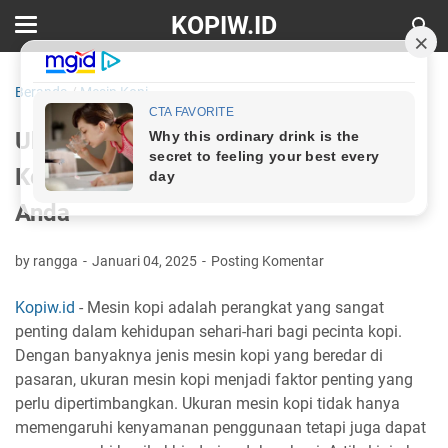
KOPIW.ID
Beranda
/
Mesin Kopi
Ukuran Mesin Kopi: Memilih Mesin
Kopi yang Tepat untuk Kebutuhan
Anda
by rangga
Januari 04, 2025
Posting Komentar
Kopiw.id
- Mesin kopi adalah perangkat yang sangat
penting dalam kehidupan sehari-hari bagi pecinta kopi.
Dengan banyaknya jenis mesin kopi yang beredar di
pasaran, ukuran mesin kopi menjadi faktor penting yang
perlu dipertimbangkan. Ukuran mesin kopi tidak hanya
memengaruhi kenyamanan penggunaan tetapi juga dapat