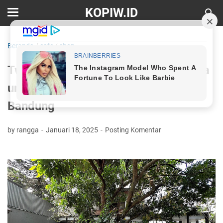
KOPIW.ID
Beranda
/
cafe
/
shop
Two Cents Coffee: Tempat Sempurna
untuk Pecinta Kopi dan Musik di
Bandung
by rangga
Januari 18, 2025
Posting Komentar