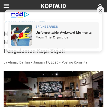
KOPIW.ID
Beranda
/
Caffe Shop
/
jogja
Menikmati Kopi di Kedai Kopi
Mataram: Tempat yang Tepat untuk
Pengalaman Kopi Sejati
by Ahmad Dahlan
Januari 17, 2025
Posting Komentar