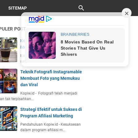
SITEMAP
PULER POST
Kopi Vietnam Drip: Sejarah, Cara
Membuat, dan Cita Rasa Unik
Kopiw.id - Kopi Vietnam drip adalah
salah satu kekayaan bu…
Teknik Fotografi Instagramable
Membuat Foto yang Memukau
dan Viral
Kopiw.id - Fotografi telah menjadi
an tak terpisahkan…
Strategi Efektif untuk Sukses di
Program Afiliasi Marketing
Pendahuluan Kopiw.id - Kesuksesan
dalam program afiliasi m…