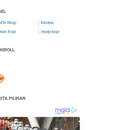
BEL
affe Shop
Review
esin Kopi
resep kopi
OGROLL
ITA PILIHAN