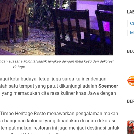
LA
C
M
BL
ngan suasana kolonial klasik, lengkap dengan meja kayu dan dekorasi
vintage
agai kota budaya, tetapi juga surga kuliner dengan
alah satu tempat yang patut dikunjungi adalah
Soemoer
an yang memadukan cita rasa kuliner khas Jawa dengan
BER
oer Timbo Heritage Resto menawarkan pengalaman makan
 bangunan kolonial yang dipadukan dengan dekorasi
tempat makan, restoran ini juga menjadi destinasi untuk