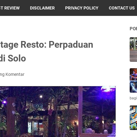
T REVIEW
DISCLAIMER
PRIVACY POLICY
CONTACT US
PO
tage Resto: Perpaduan
di Solo
ing Komentar
bagi