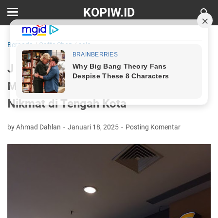
KOPIW.ID
Beranda
/
Caffe Shop
/
solo
J Co Donuts & Coffee - Solo Square:
Menikmati Cita Rasa Manis dan
Nikmat di Tengah Kota
by Ahmad Dahlan
Januari 18, 2025
Posting Komentar