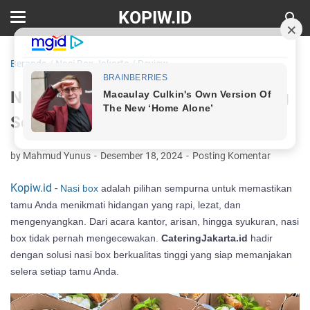
KOPIW.ID
Beranda
/
Nasi Box Jakarta
/
Review
Nasi Box Jakarta: Sajian Praktis yang
Selalu Disukai
by Mahmud Yunus
Desember 18, 2024
Posting Komentar
Kopiw.id
-
Nasi box
adalah pilihan sempurna untuk memastikan
tamu Anda menikmati hidangan yang rapi, lezat, dan
mengenyangkan. Dari acara kantor, arisan, hingga syukuran, nasi
box tidak pernah mengecewakan.
CateringJakarta.id
hadir
dengan solusi nasi box berkualitas tinggi yang siap memanjakan
selera setiap tamu Anda.