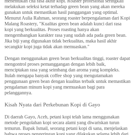
menentukan cita rasa akhir kopi. Roaster profesional seringkali
melakukan seleksi ketat terhadap green bean yang akan mereka
gunakan untuk memastikan hasil panggangan yang optimal.
Menurut Aulia Rahman, seorang roaster berpengalaman dari Kopi
Malang Roastery, "Kualitas green bean adalah kunci dari rasa
kopi yang berkualitas. Proses roasting hanya akan
mengembangkan karakter rasa yang sudah ada pada green bean.
Jika biji yang digunakan tidak berkualitas, maka hasil akhir
secangkir kopi juga tidak akan memuaskan."
Dengan menggunakan green bean berkualitas tinggi, roaster dapat
mengontrol proses pemanggangan dengan lebih baik,
menciptakan rasa yang seimbang dan aroma yang kompleks.
Itulah mengapa banyak coffee shop yang mengutamakan
penggunaan green bean dengan kualitas terbaik untuk memastikan
pengalaman minum kopi yang memuaskan bagi para
pelanggannya.
Kisah Nyata dari Perkebunan Kopi di Gayo
Di daerah Gayo, Aceh, petani kopi telah lama menggunakan
metode pengolahan kopi secara alami yang diwariskan turun
temurun. Bapak Ismail, seorang petani kopi di sana, menjelaskan
bahwa proses pengeringan kopi yang dilakukan selama lebih dari