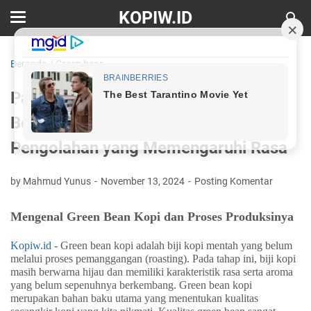
KOPIW.ID
Beranda
/
Green bean
Panduan Lengkap Mengenal Green
Bean Kopi: Dari Proses Panen hingga
Pengolahan yang Memengaruhi Rasa
by Mahmud Yunus
November 13, 2024
Posting Komentar
Mengenal Green Bean Kopi dan Proses Produksinya
Kopiw.id
- Green bean kopi adalah biji kopi mentah yang belum
melalui proses pemanggangan (roasting). Pada tahap ini, biji kopi
masih berwarna hijau dan memiliki karakteristik rasa serta aroma
yang belum sepenuhnya berkembang. Green bean kopi
merupakan bahan baku utama yang menentukan kualitas