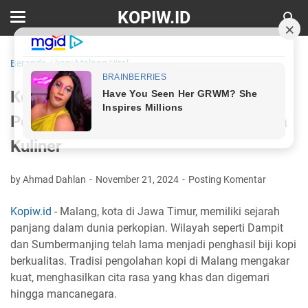
KOPIW.ID
Beranda
/
kopi Malang Viral
Kopi Malang Viral: Fenomena dan
Pesonanya yang Mengguncang Dunia
Kuliner
by Ahmad Dahlan
November 21, 2024
Posting Komentar
Kopiw.id
- Malang, kota di Jawa Timur, memiliki sejarah
panjang dalam dunia perkopian. Wilayah seperti Dampit
dan Sumbermanjing telah lama menjadi penghasil biji kopi
berkualitas. Tradisi pengolahan kopi di Malang mengakar
kuat, menghasilkan cita rasa yang khas dan digemari
hingga mancanegara.