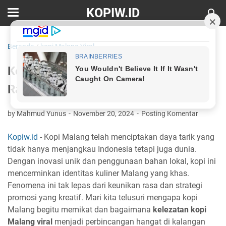
KOPIW.ID
Beranda
/
kopi Malang Viral
Kelezatan Kopi Malang Viral: Sensasi
Rasa yang Mendunia
by Mahmud Yunus
November 20, 2024
Posting Komentar
Kopiw.id
- Kopi Malang telah menciptakan daya tarik yang
tidak hanya menjangkau Indonesia tetapi juga dunia.
Dengan inovasi unik dan penggunaan bahan lokal, kopi ini
mencerminkan identitas kuliner Malang yang khas.
Fenomena ini tak lepas dari keunikan rasa dan strategi
promosi yang kreatif. Mari kita telusuri mengapa kopi
Malang begitu memikat dan bagaimana
kelezatan kopi
Malang viral
menjadi perbincangan hangat di kalangan