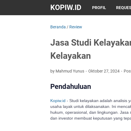
KOPIW.ID
PROFIL
REQUES
Beranda
/
Review
Jasa Studi Kelayak
Kelayakan
by Mahmud Yunus
Oktober 27, 2024
Pos
Pendahuluan
Kopiw.id
- Studi kelayakan adalah analisis
usaha layak untuk dilaksanakan. Ini mencak
hukum, operasional, dan lingkungan. Jasa
dan investor membuat keputusan yang tepa