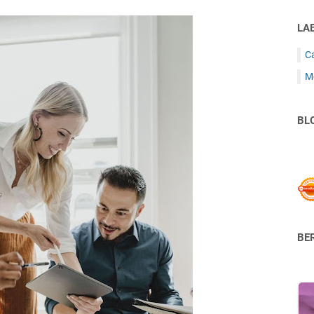
LA
C
M
BL
BER