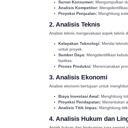
Survei Konsumen:
Mengumpulkan dat
Analisis Kompetitor:
Mengidentifikas
Proyeksi Penjualan:
Menghitung esti
2. Analisis Teknis
Analisis teknis mengevaluasi aspek teknis da
Kelayakan Teknologi:
Menilai teknol
untuk proyek.
Sumber Daya:
Mengidentifikasi kebu
fasilitas.
Proses Produksi:
Merencanakan proses
3. Analisis Ekonomi
Analisis ekonomi bertujuan untuk menghitung
Biaya Investasi Awal:
Menghitung tot
Proyeksi Pendapatan:
Menentukan al
Analisis Titik Impas:
Menghitung titi
4. Analisis Hukum dan Li
Aspek hukum dan lingkungan juga sangat pe