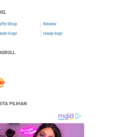
BEL
affe Shop
Review
esin Kopi
resep kopi
OGROLL
ITA PILIHAN