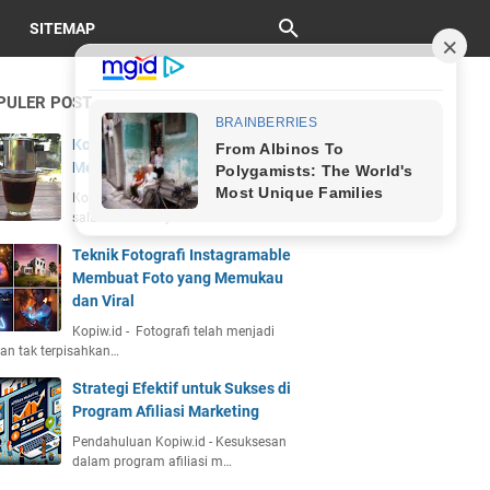
SITEMAP
PULER POST
Kopi Vietnam Drip: Sejarah, Cara
Membuat, dan Cita Rasa Unik
Kopiw.id - Kopi Vietnam drip adalah
salah satu kekayaan bu…
Teknik Fotografi Instagramable
Membuat Foto yang Memukau
dan Viral
Kopiw.id - Fotografi telah menjadi
an tak terpisahkan…
Strategi Efektif untuk Sukses di
Program Afiliasi Marketing
Pendahuluan Kopiw.id - Kesuksesan
dalam program afiliasi m…