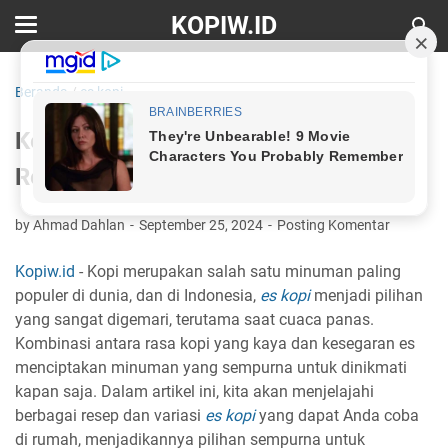
KOPIW.ID
Beranda
/
es kopi
Kelezatan Es Kopi: Rekomendasi
Resep dan Variasi Menyegarkan
by Ahmad Dahlan
September 25, 2024
Posting Komentar
Kopiw.id
- Kopi merupakan salah satu minuman paling
populer di dunia, dan di Indonesia,
es kopi
menjadi pilihan
yang sangat digemari, terutama saat cuaca panas.
Kombinasi antara rasa kopi yang kaya dan kesegaran es
menciptakan minuman yang sempurna untuk dinikmati
kapan saja. Dalam artikel ini, kita akan menjelajahi
berbagai resep dan variasi
es kopi
yang dapat Anda coba
di rumah, menjadikannya pilihan sempurna untuk