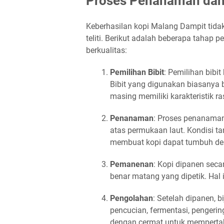
Proses Penanaman dan
Keberhasilan kopi Malang Dampit tida
teliti. Berikut adalah beberapa tahap
berkualitas:
Pemilihan Bibit
: Pemilihan bibi
Bibit yang digunakan biasanya b
masing memiliki karakteristik r
Penanaman
: Proses penanaman 
atas permukaan laut. Kondisi t
membuat kopi dapat tumbuh de
Pemanenan
: Kopi dipanen seca
benar matang yang dipetik. Hal i
Pengolahan
: Setelah dipanen, b
pencucian, fermentasi, pengerin
dengan cermat untuk mempertah