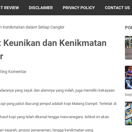
T REVIEW
DISCLAIMER
PRIVACY POLICY
CONTACT US
n Kenikmatan dalam Setiap Cangkir
PO
: Keunikan dan Kenikmatan
r
ting Komentar
 udaranya yang sejuk dan alamnya yang indah, juga memiliki kekayaan
bagi
opi yang patut diacungi jempol adalah kopi Malang Dampit. Terletak di
asil kopi yang telah dikenal hingga mancanegara. Artikel ini akan
ari sejarah, proses penanaman, hingga kenikmatan yang