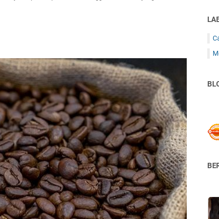
LA
C
M
BL
BER