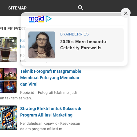
SITEMAP
PULER POST
Kopi Vietnam Drip: Sejarah, Cara
Membuat, dan Cita Rasa Unik
Kopiw.id - Kopi Vietnam drip adalah
salah satu kekayaan bu…
Teknik Fotografi Instagramable
Membuat Foto yang Memukau
dan Viral
Kopiw.id - Fotografi telah menjadi
an tak terpisahkan…
Strategi Efektif untuk Sukses di
Program Afiliasi Marketing
Pendahuluan Kopiw.id - Kesuksesan
dalam program afiliasi m…