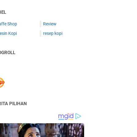
BEL
affe Shop
Review
esin Kopi
resep kopi
OGROLL
ITA PILIHAN